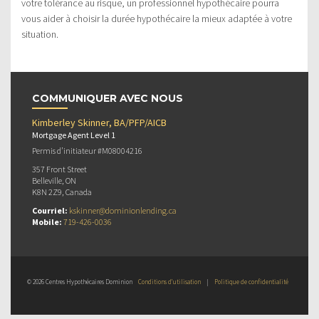
votre tolérance au risque, un professionnel hypothécaire pourra
vous aider à choisir la durée hypothécaire la mieux adaptée à votre
situation.
COMMUNIQUER AVEC NOUS
Kimberley Skinner, BA/PFP/AICB
Mortgage Agent Level 1
Permis d’initiateur #M08004216
357 Front Street
Belleville, ON
K8N 2Z9, Canada
Courriel:
kskinner@dominionlending.ca
Mobile:
719-426-0036
© 2026 Centres Hypothécaires Dominion
Conditions d’utilisation
|
Politique de confidentialité