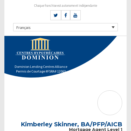
Chaque franchise est autonome et indépendante
Français
Dominion Lending Centres Alliance
Permis de Courtage #FSRA# 12063
Kimberley Skinner, BA/PFP/AICB
Mortgage Agent Level 1