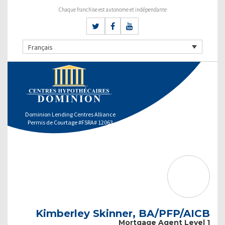
Chaque franchise est autonome et indépendante
Français
Dominion Lending Centres Alliance
Permis de Courtage #FSRA# 12063
Kimberley Skinner, BA/PFP/AICB
Mortgage Agent Level 1