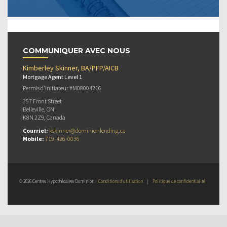
COMMUNIQUER AVEC NOUS
Kimberley Skinner, BA/PFP/AICB
Mortgage Agent Level 1
Permis d’initiateur #M08004216
357 Front Street
Belleville, ON
K8N 2Z9, Canada
Courriel:
kskinner@dominionlending.ca
Mobile:
719-426-0036
© 2026 Centres Hypothécaires Dominion
Conditions d’utilisation
|
Politique de confidentialité